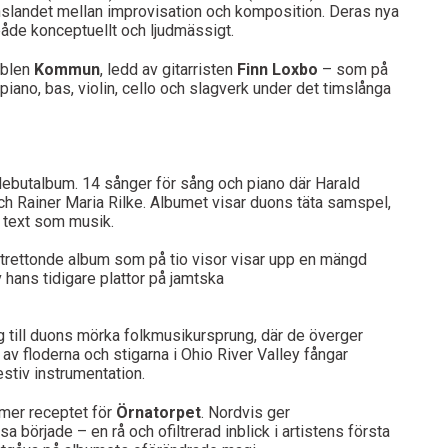
änslandet mellan improvisation och komposition. Deras nya
 både konceptuellt och ljudmässigt.
mblen
Kommun
, ledd av gitarristen
Finn Loxbo
– som på
r, piano, bas, violin, cello och slagverk under det timslånga
ebutalbum. 14 sånger för sång och piano där Harald
ch Rainer Maria Rilke. Albumet visar duons täta samspel,
l text som musik.
 trettonde album som på tio visor visar upp en mängd
v hans tidigare plattor på jamtska
g till duons mörka folkmusikursprung, där de överger
t av floderna och stigarna i Ohio River Valley fångar
tiv instrumentation.
mer receptet för
Örnatorpet
. Nordvis ger
a började – en rå och ofiltrerad inblick i artistens första