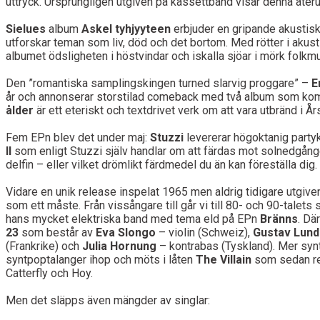
uttryck. Ursprungligen utgiven på kassettband visar denna åte
Sielues
album
Askel tyhjyyteen
erbjuder en gripande akustisk 
utforskar teman som liv, död och det bortom. Med rötter i akust
albumet ödsligheten i höstvindar och iskalla sjöar i mörk folkm
Den ”romantiska samplingskingen turned slarvig proggare” –
E
år och annonserar storstilad comeback med två album som ko
ålder
är ett eteriskt och textdrivet verk om att vara utbränd i Å
Fem EPn blev det under maj:
Stuzzi
levererar högoktanig party
II
som enligt Stuzzi själv handlar om att färdas mot solnedgång
delfin – eller vilket drömlikt färdmedel du än kan föreställa dig.
Vidare en unik release inspelat 1965 men aldrig tidigare utgiv
som ett måste. Från vissångare till går vi till 80- och 90-tale
hans mycket elektriska band med tema eld på EPn
Bränns
. Dä
23
som består av
Eva Slongo
– violin (Schweiz),
Gustav Lun
(Frankrike) och
Julia Hornung
– kontrabas (Tyskland). Mer synt
syntpoptalanger ihop och möts i låten
The Villain
som sedan rem
Catterfly och Hoy.
Men det släpps även mängder av singlar: