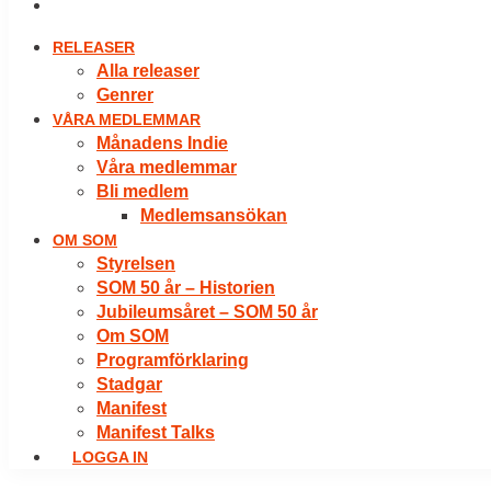
LOGGA IN
RELEASER
Alla releaser
Genrer
VÅRA MEDLEMMAR
Månadens Indie
Våra medlemmar
Bli medlem
Medlemsansökan
OM SOM
Styrelsen
SOM 50 år – Historien
Jubileumsåret – SOM 50 år
Om SOM
Programförklaring
Stadgar
Manifest
Manifest Talks
LOGGA IN