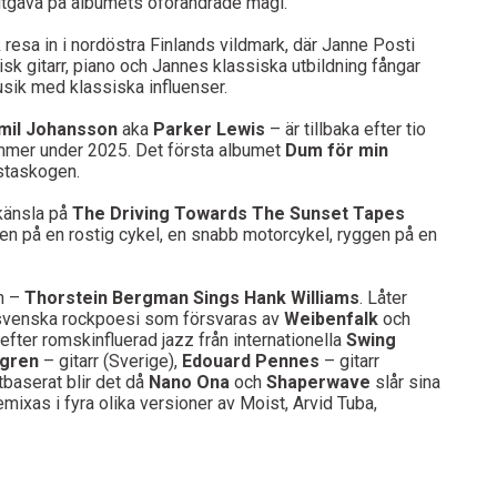
rutgåva på albumets oförändrade magi.
resa in i nordöstra Finlands vildmark, där Janne Posti
isk gitarr, piano och Jannes klassiska utbildning fångar
usik med klassiska influenser.
mil Johansson
aka
Parker Lewis
– är tillbaka efter tio
mmer under 2025. Det första albumet
Dum för min
rstaskogen.
känsla på
The Driving Towards The Sunset Tapes
en på en rostig cykel, en snabb motorcykel, ryggen på en
en –
Thorstein Bergman Sings Hank Williams
. Låter
ts svenska rockpoesi som försvaras av
Weibenfalk
och
refter romskinfluerad jazz från internationella
Swing
dgren
– gitarr (Sverige),
Edouard Pennes
– gitarr
baserat blir det då
Nano Ona
och
Shaperwave
slår sina
ixas i fyra olika versioner av Moist, Arvid Tuba,