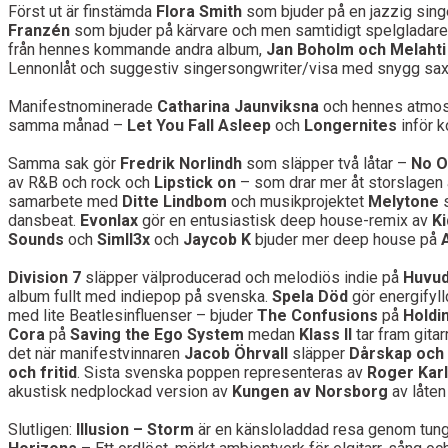
Först ut är finstämda
Flora Smith
som bjuder på en jazzig sin
Franzén
som bjuder på kärvare och men samtidigt spelgladar
från hennes kommande andra album,
Jan Boholm och Melahti
Lennonlåt och suggestiv singersongwriter/visa med snygg sax
Manifestnominerade
Catharina Jaunviksna
och hennes atmos
samma månad –
Let You Fall Asleep
och
Longernites
inför 
Samma sak gör
Fredrik Norlindh
som släpper två låtar –
No O
av R&B och rock och
Lipstick on
– som drar mer åt storslagen 
samarbete med
Ditte Lindbom
och musikprojektet
Melytone
s
dansbeat.
Evonlax
gör en entusiastisk deep house-remix av
Ki
Sounds
och
Simll3x
och
Jaycob K
bjuder mer deep house på
A
Division 7
släpper välproducerad och melodiös indie på
Huvud
album fullt med indiepop på svenska.
Spela Död
gör energifyl
med lite Beatlesinfluenser – bjuder
The Confusions
på
Holdi
Cora
på
Saving the Ego System
medan
Klass II
tar fram gita
det när manifestvinnaren
Jacob Öhrvall
släpper
Dårskap och 
och fritid
. Sista svenska poppen representeras av
Roger Kar
akustisk nedplockad version av
Kungen av Norsborg
av låten
Slutligen:
Illusion – Storm
är en känsloladdad resa genom tunga