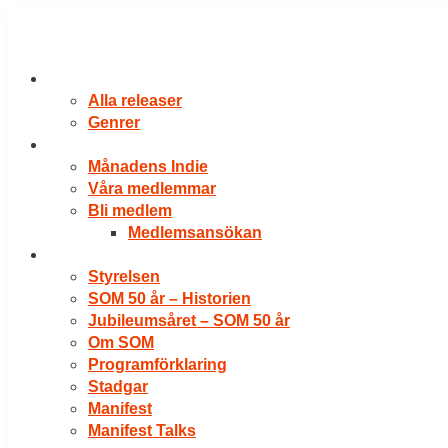
Hoppa
till
innehåll
RELEASER
Alla releaser
Genrer
VÅRA MEDLEMMAR
Månadens Indie
Våra medlemmar
Bli medlem
Medlemsansökan
OM SOM
Styrelsen
SOM 50 år – Historien
Jubileumsåret – SOM 50 år
Om SOM
Programförklaring
Stadgar
Manifest
Manifest Talks