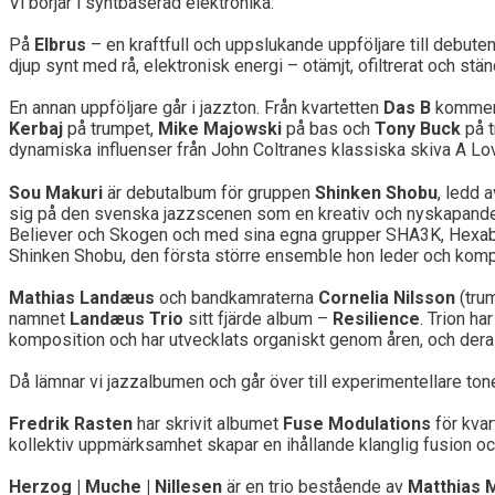
Vi börjar i syntbaserad elektronika:
På
Elbrus
– en kraftfull och uppslukande uppföljare till debu
djup synt med rå, elektronisk energi – otämjt, ofiltrerat och stän
En annan uppföljare går i jazzton. Från kvartetten
Das B
kommer
Kerbaj
på trumpet,
Mike Majowski
på bas och
Tony Buck
på t
dynamiska influenser från John Coltranes klassiska skiva A L
Sou Makuri
är debutalbum för gruppen
Shinken Shobu
, ledd 
sig på den svenska jazzscenen som en kreativ och nyskapande
Believer och Skogen och med sina egna grupper SHA3K, Hexabi
Shinken Shobu, den första större ensemble hon leder och kompon
Mathias Landæus
och bandkamraterna
Cornelia Nilsson
(tru
namnet
Landæus Trio
sitt fjärde album –
Resilience
. Trion h
komposition och har utvecklats organiskt genom åren, och deras
Då lämnar vi jazzalbumen och går över till experimentellare tone
Fredrik Rasten
har skrivit albumet
Fuse Modulations
för kva
kollektiv uppmärksamhet skapar en ihållande klanglig fusion o
Herzog | Muche | Nillesen
är en trio bestående av
Matthias 