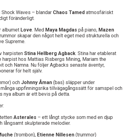
ten Shock Waves – blandar
Chaos Tamed
atmosfäriskt
digt föränderligt.
 albumet
Love
. Med
Maya Magdas
på piano,
Mazen
rummor skapar den något helt eget med strukturella och
ove Supreme.
av harpisten
Stina Hellberg Agback
. Stina har etablerat
 harpist hos Mattias Risbergs Mining, Mariam the
t och Namna. Nu följer Agbacks senaste äventyr,
erar för helt själv.
mmor) och
Johnny Åman
(bas) släpper under
ar många uppfinningsrika tillvägagångssätt för samspel och
 nya album är ett bevis på detta.
r:
rtetten
Asterales
– ett långt stycke som med en djup
ch långsamt skulpterade melodier.
Muche
(trombon),
Etienne Nillesen
(trummor)