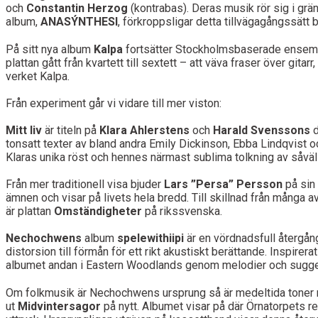
och
Constantin Herzog
(kontrabas). Deras musik rör sig i gr
album,
ANASÝNTHESI
, förkroppsligar detta tillvägagångssätt
På sitt nya album
Kalpa
fortsätter Stockholmsbaserade ense
plattan gått från kvartett till sextett – att väva fraser över gitar
verket Kalpa.
Från experiment går vi vidare till mer viston:
Mitt liv
är titeln på
Klara Ahlerstens
och
Harald Svenssons
d
tonsatt texter av bland andra Emily Dickinson, Ebba Lindqvist o
Klaras unika röst och hennes närmast sublima tolkning av såvä
Från mer traditionell visa bjuder
Lars ”Persa” Persson
på sin
ämnen och visar på livets hela bredd. Till skillnad från många a
är plattan
Omständigheter
på rikssvenska.
Nechochwens
album
spelewithiipi
är en vördnadsfull återgån
distorsion till förmån för ett rikt akustiskt berättande. Inspirera
albumet andan i Eastern Woodlands genom melodier och sugges
Om folkmusik är Nechochwens ursprung så är medeltida toner 
ut
Midvintersagor
på nytt. Albumet visar på där Örnatorpets res