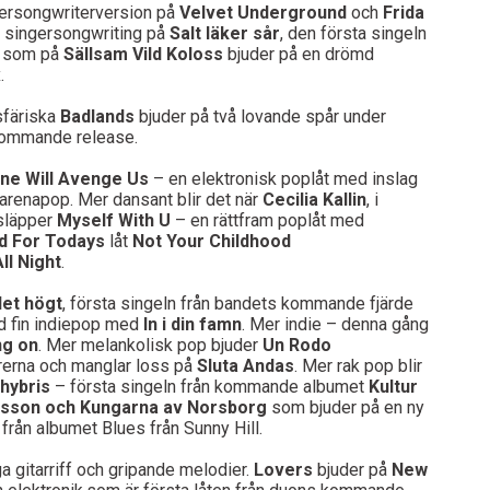
gersongwriterversion på
Velvet Underground
och
Frida
e singersongwriting på
Salt läker sår
, den första singeln
som på
Sällsam Vild Koloss
bjuder på en drömd
.
färiska
Badlands
bjuder på två lovande spår under
kommande release.
ne Will Avenge Us
– en elektronisk poplåt med inslag
arenapop. Mer dansant blir det när
Cecilia Kallin
, i
läpper
Myself With U
– en rättfram poplåt med
d For Todays
låt
Not Your Childhood
ll Night
.
et högt
, första singeln från bandets kommande fjärde
ld fin indiepop med
In i din famn
. Mer indie – denna gång
ng on
. Mer melankolisk pop bjuder
Un Rodo
rrerna och manglar loss på
Sluta Andas
. Mer rak pop blir
hybris
– första singeln från kommande albumet
Kultur
lsson och Kungarna av Norsborg
som bjuder på en ny
 från albumet Blues från Sunny Hill.
 gitarriff och gripande melodier.
Lovers
bjuder på
New