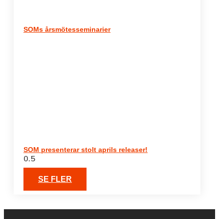
SOMs årsmötesseminarier
SOM presenterar stolt aprils releaser!
SE FLER