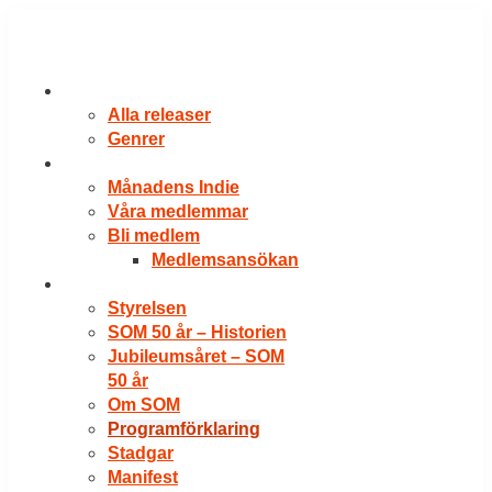
Hoppa
till
innehåll
RELEASER
Alla releaser
Genrer
VÅRA MEDLEMMAR
Månadens Indie
Våra medlemmar
Bli medlem
Medlemsansökan
OM SOM
Styrelsen
SOM 50 år – Historien
Jubileumsåret – SOM
50 år
Om SOM
Programförklaring
Stadgar
Manifest