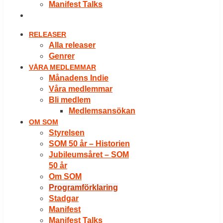
Manifest Talks
LOGGA IN
RELEASER
Alla releaser
Genrer
VÅRA MEDLEMMAR
Månadens Indie
Våra medlemmar
Bli medlem
Medlemsansökan
OM SOM
Styrelsen
SOM 50 år – Historien
Jubileumsåret – SOM
50 år
Om SOM
Programförklaring
Stadgar
Manifest
Manifest Talks