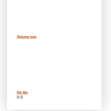
Volume two
Oh My