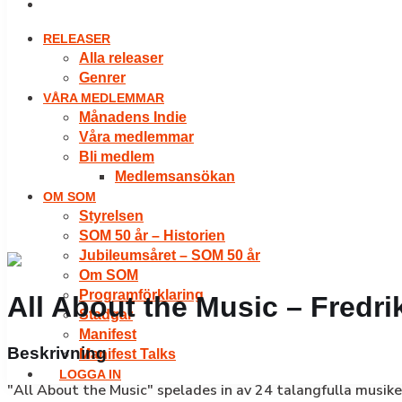
LOGGA IN
RELEASER
Alla releaser
Genrer
VÅRA MEDLEMMAR
Månadens Indie
Våra medlemmar
Bli medlem
Medlemsansökan
OM SOM
Styrelsen
SOM 50 år – Historien
Jubileumsåret – SOM 50 år
Om SOM
Programförklaring
All About the Music – Fredri
Stadgar
Manifest
Beskrivning
Manifest Talks
LOGGA IN
"All About the Music" spelades in av 24 talangfulla musike