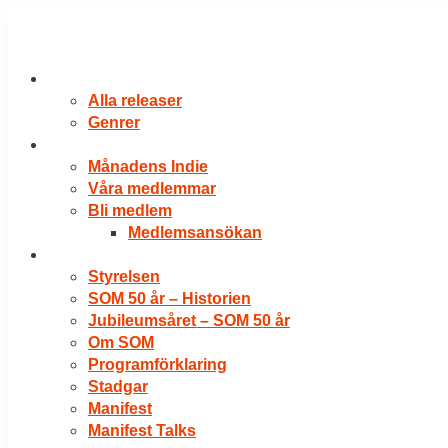
Hoppa
till
innehåll
RELEASER
Alla releaser
Genrer
VÅRA MEDLEMMAR
Månadens Indie
Våra medlemmar
Bli medlem
Medlemsansökan
OM SOM
Styrelsen
SOM 50 år – Historien
Jubileumsåret – SOM 50 år
Om SOM
Programförklaring
Stadgar
Manifest
Manifest Talks