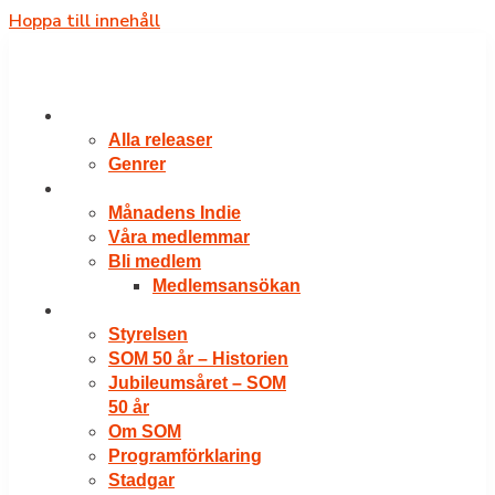
Hoppa till innehåll
RELEASER
Alla releaser
Genrer
VÅRA MEDLEMMAR
Månadens Indie
Våra medlemmar
Bli medlem
Medlemsansökan
OM SOM
Styrelsen
SOM 50 år – Historien
Jubileumsåret – SOM
50 år
Om SOM
Programförklaring
Stadgar