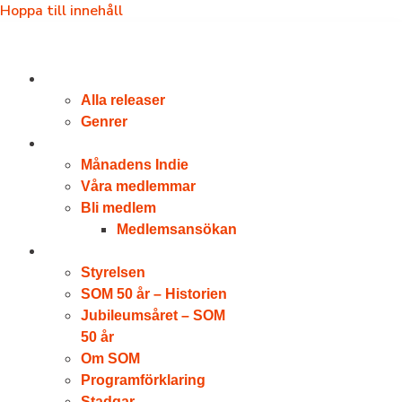
Hoppa till innehåll
RELEASER
Alla releaser
Genrer
VÅRA MEDLEMMAR
Månadens Indie
Våra medlemmar
Bli medlem
Medlemsansökan
OM SOM
Styrelsen
SOM 50 år – Historien
Jubileumsåret – SOM
50 år
Om SOM
Programförklaring
Stadgar