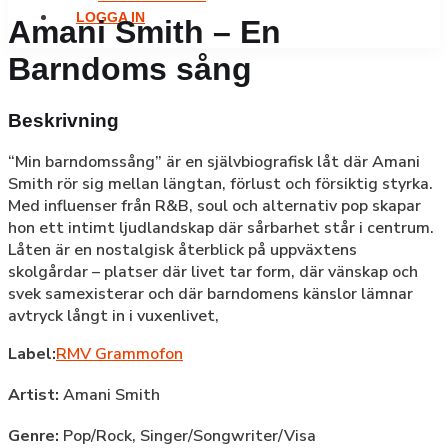
LOGGA IN
Amani Smith – En
Barndoms sång
Beskrivning
“Min barndomssång” är en självbiografisk låt där Amani
Smith rör sig mellan längtan, förlust och försiktig styrka.
Med influenser från R&B, soul och alternativ pop skapar
hon ett intimt ljudlandskap där sårbarhet står i centrum.
Låten är en nostalgisk återblick på uppväxtens
skolgårdar – platser där livet tar form, där vänskap och
svek samexisterar och där barndomens känslor lämnar
avtryck långt in i vuxenlivet,
Label:
RMV Grammofon
Artist:
Amani Smith
Genre:
Pop/Rock,
Singer/Songwriter/Visa