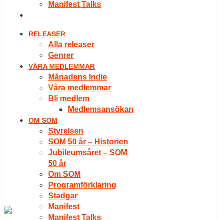
Manifest Talks
LOGGA IN
RELEASER
Alla releaser
Genrer
VÅRA MEDLEMMAR
Månadens Indie
Våra medlemmar
Bli medlem
Medlemsansökan
OM SOM
Styrelsen
SOM 50 år – Historien
Jubileumsåret – SOM
50 år
Om SOM
Programförklaring
Stadgar
Manifest
Manifest Talks