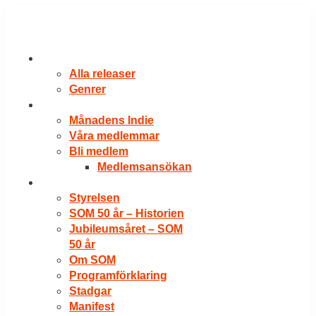
Hoppa
till
innehåll
RELEASER
Alla releaser
Genrer
VÅRA MEDLEMMAR
Månadens Indie
Våra medlemmar
Bli medlem
Medlemsansökan
OM SOM
Styrelsen
SOM 50 år – Historien
Jubileumsåret – SOM
50 år
Om SOM
Programförklaring
Stadgar
Manifest