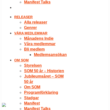
Manifest Talks
LOGGA IN
RELEASER
Alla releaser
Genrer
VÅRA MEDLEMMAR
Månadens Indie
Våra medlemmar
Bli medlem
Medlemsansökan
OM SOM
Styrelsen
SOM 50 år – Historien
Jubileumsåret – SOM
50 år
Om SOM
Programförklaring
Stadgar
Manifest
Manifest Talks