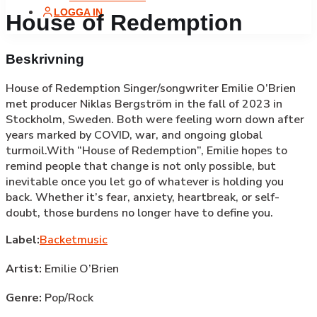
LOGGA IN
House of Redemption
Beskrivning
House of Redemption Singer/songwriter Emilie O’Brien
met producer Niklas Bergström in the fall of 2023 in
Stockholm, Sweden. Both were feeling worn down after
years marked by COVID, war, and ongoing global
turmoil.With “House of Redemption”, Emilie hopes to
remind people that change is not only possible, but
inevitable once you let go of whatever is holding you
back. Whether it’s fear, anxiety, heartbreak, or self-
doubt, those burdens no longer have to define you.
Label:
Backetmusic
Artist:
Emilie O’Brien
Genre:
Pop/Rock