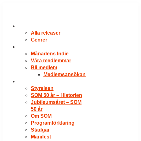
Hoppa
till
innehåll
RELEASER
Alla releaser
Genrer
VÅRA MEDLEMMAR
Månadens Indie
Våra medlemmar
Bli medlem
Medlemsansökan
OM SOM
Styrelsen
SOM 50 år – Historien
Jubileumsåret – SOM
50 år
Om SOM
Programförklaring
Stadgar
Manifest