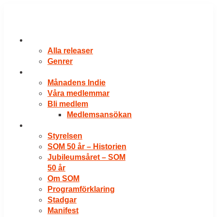
Hoppa
till
innehåll
RELEASER
Alla releaser
Genrer
VÅRA MEDLEMMAR
Månadens Indie
Våra medlemmar
Bli medlem
Medlemsansökan
OM SOM
Styrelsen
SOM 50 år – Historien
Jubileumsåret – SOM
50 år
Om SOM
Programförklaring
Stadgar
Manifest