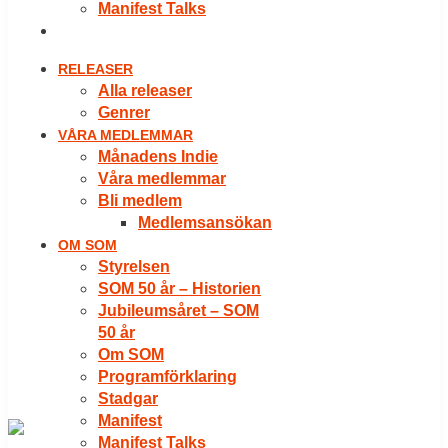
Manifest Talks
LOGGA IN
RELEASER
Alla releaser
Genrer
VÅRA MEDLEMMAR
Månadens Indie
Våra medlemmar
Bli medlem
Medlemsansökan
OM SOM
Styrelsen
SOM 50 år – Historien
Jubileumsåret – SOM
50 år
Om SOM
Programförklaring
Stadgar
Manifest
Manifest Talks