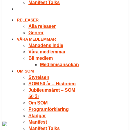
Manifest Talks
LOGGA IN
RELEASER
Alla releaser
Genrer
VÅRA MEDLEMMAR
Månadens Indie
Våra medlemmar
Bli medlem
Medlemsansökan
OM SOM
Styrelsen
SOM 50 år – Historien
Jubileumsåret – SOM
50 år
Om SOM
Programförklaring
Stadgar
Manifest
Manifest Talks