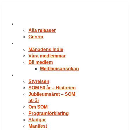
Hoppa
till
innehåll
RELEASER
Alla releaser
Genrer
VÅRA MEDLEMMAR
Månadens Indie
Våra medlemmar
Bli medlem
Medlemsansökan
OM SOM
Styrelsen
SOM 50 år – Historien
Jubileumsåret – SOM
50 år
Om SOM
Programförklaring
Stadgar
Manifest