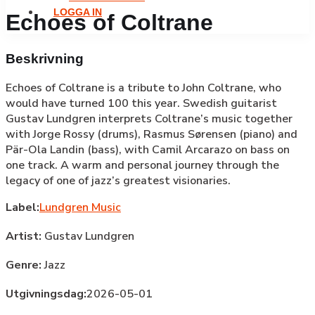
LOGGA IN
Echoes of Coltrane
Beskrivning
Echoes of Coltrane is a tribute to John Coltrane, who
would have turned 100 this year. Swedish guitarist
Gustav Lundgren interprets Coltrane’s music together
with Jorge Rossy (drums), Rasmus Sørensen (piano) and
Pär-Ola Landin (bass), with Camil Arcarazo on bass on
one track. A warm and personal journey through the
legacy of one of jazz’s greatest visionaries.
Label:
Lundgren Music
Artist:
Gustav Lundgren
Genre:
Jazz
Utgivningsdag:
2026-05-01