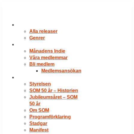
Hoppa
till
innehåll
RELEASER
Alla releaser
Genrer
VÅRA MEDLEMMAR
Månadens Indie
Våra medlemmar
Bli medlem
Medlemsansökan
OM SOM
Styrelsen
SOM 50 år – Historien
Jubileumsåret – SOM
50 år
Om SOM
Programförklaring
Stadgar
Manifest