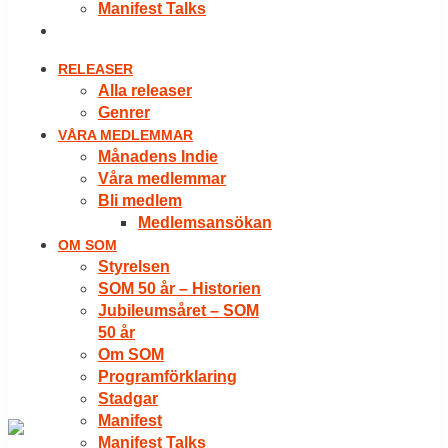
Manifest Talks
LOGGA IN
RELEASER
Alla releaser
Genrer
VÅRA MEDLEMMAR
Månadens Indie
Våra medlemmar
Bli medlem
Medlemsansökan
OM SOM
Styrelsen
SOM 50 år – Historien
Jubileumsåret – SOM
50 år
Om SOM
Programförklaring
Stadgar
Manifest
Manifest Talks