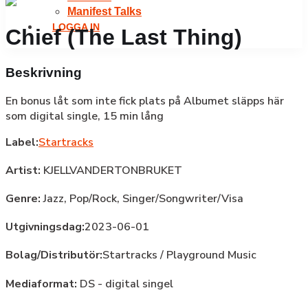
Manifest Talks
LOGGA IN
Chief (The Last Thing)
Beskrivning
En bonus låt som inte fick plats på Albumet släpps här
som digital single, 15 min lång
Label:
Startracks
Artist:
KJELLVANDERTONBRUKET
Genre:
Jazz,
Pop/Rock,
Singer/Songwriter/Visa
Utgivningsdag:
2023-06-01
Bolag/Distributör:
Startracks / Playground Music
Mediaformat:
DS - digital singel