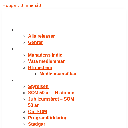
Hoppa till innehåll
RELEASER
Alla releaser
Genrer
VÅRA MEDLEMMAR
Månadens Indie
Våra medlemmar
Bli medlem
Medlemsansökan
OM SOM
Styrelsen
SOM 50 år – Historien
Jubileumsåret – SOM
50 år
Om SOM
Programförklaring
Stadgar