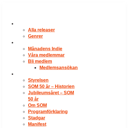
Hoppa
till
innehåll
RELEASER
Alla releaser
Genrer
VÅRA MEDLEMMAR
Månadens Indie
Våra medlemmar
Bli medlem
Medlemsansökan
OM SOM
Styrelsen
SOM 50 år – Historien
Jubileumsåret – SOM
50 år
Om SOM
Programförklaring
Stadgar
Manifest