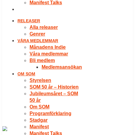
Manifest Talks
LOGGA IN
RELEASER
Alla releaser
Genrer
VÅRA MEDLEMMAR
Månadens Indie
Våra medlemmar
Bli medlem
Medlemsansökan
OM SOM
Styrelsen
SOM 50 år – Historien
Jubileumsåret – SOM
50 år
Om SOM
Programförklaring
Stadgar
Manifest
Manifest Talks