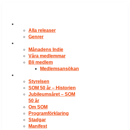
Hoppa
till
innehåll
RELEASER
Alla releaser
Genrer
VÅRA MEDLEMMAR
Månadens Indie
Våra medlemmar
Bli medlem
Medlemsansökan
OM SOM
Styrelsen
SOM 50 år – Historien
Jubileumsåret – SOM
50 år
Om SOM
Programförklaring
Stadgar
Manifest