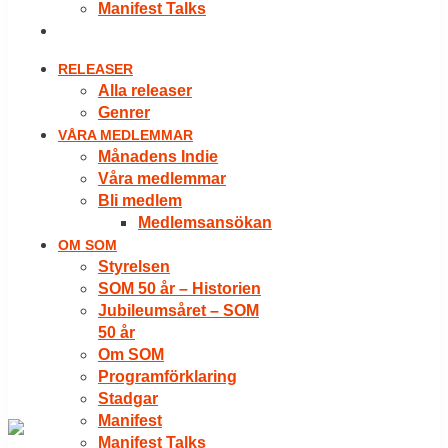
Manifest Talks
LOGGA IN
RELEASER
Alla releaser
Genrer
VÅRA MEDLEMMAR
Månadens Indie
Våra medlemmar
Bli medlem
Medlemsansökan
OM SOM
Styrelsen
SOM 50 år – Historien
Jubileumsåret – SOM
50 år
Om SOM
Programförklaring
Stadgar
Manifest
Manifest Talks