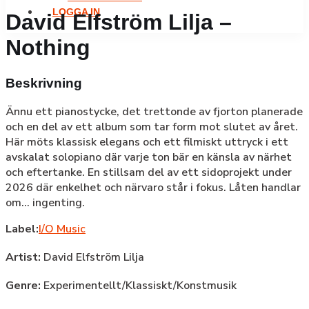
LOGGA IN
David Elfström Lilja –
Nothing
Beskrivning
Ännu ett pianostycke, det trettonde av fjorton planerade
och en del av ett album som tar form mot slutet av året.
Här möts klassisk elegans och ett filmiskt uttryck i ett
avskalat solopiano där varje ton bär en känsla av närhet
och eftertanke. En stillsam del av ett sidoprojekt under
2026 där enkelhet och närvaro står i fokus. Låten handlar
om... ingenting.
Label:
I/O Music
Artist:
David Elfström Lilja
Genre:
Experimentellt/Klassiskt/Konstmusik