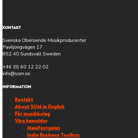
KONTAKT
Svenska Oberoende Musikproducenter
Paviljongvägen 17
852 40 Sundsvall Sweden
+46 (0) 60 12 22 02
info@som.se
INFORMATION
Kontakt
About SOM in English
För musikbolag
Våra hemsidor
Manifestgalan
Indie Business Toolbox