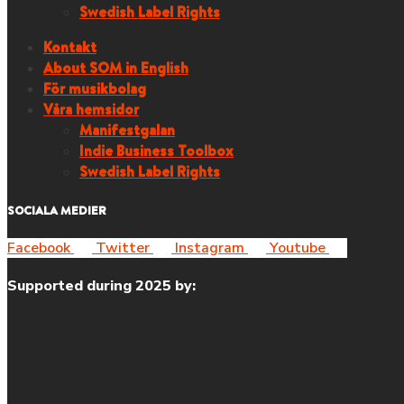
Swedish Label Rights
Kontakt
About SOM in English
För musikbolag
Våra hemsidor
Manifestgalan
Indie Business Toolbox
Swedish Label Rights
SOCIALA MEDIER
Facebook
Twitter
Instagram
Youtube
Supported during 2025 by: