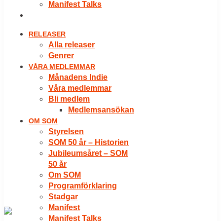
Manifest Talks
LOGGA IN
RELEASER
Alla releaser
Genrer
VÅRA MEDLEMMAR
Månadens Indie
Våra medlemmar
Bli medlem
Medlemsansökan
OM SOM
Styrelsen
SOM 50 år – Historien
Jubileumsåret – SOM
50 år
Om SOM
Programförklaring
Stadgar
Manifest
Manifest Talks