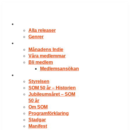
Hoppa
till
innehåll
RELEASER
Alla releaser
Genrer
VÅRA MEDLEMMAR
Månadens Indie
Våra medlemmar
Bli medlem
Medlemsansökan
OM SOM
Styrelsen
SOM 50 år – Historien
Jubileumsåret – SOM
50 år
Om SOM
Programförklaring
Stadgar
Manifest