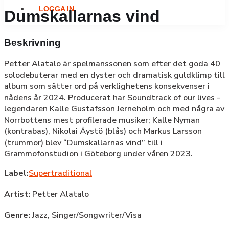
LOGGA IN
Dumskallarnas vind
Beskrivning
Petter Alatalo är spelmanssonen som efter det goda 40
solodebuterar med en dyster och dramatisk guldklimp till
album som sätter ord på verklighetens konsekvenser i
nådens år 2024. Producerat har Soundtrack of our lives -
legendaren Kalle Gustafsson Jerneholm och med några av
Norrbottens mest profilerade musiker; Kalle Nyman
(kontrabas), Nikolai Äystö (blås) och Markus Larsson
(trummor) blev “Dumskallarnas vind” till i
Grammofonstudion i Göteborg under våren 2023.
Label:
Supertraditional
Artist:
Petter Alatalo
Genre:
Jazz,
Singer/Songwriter/Visa