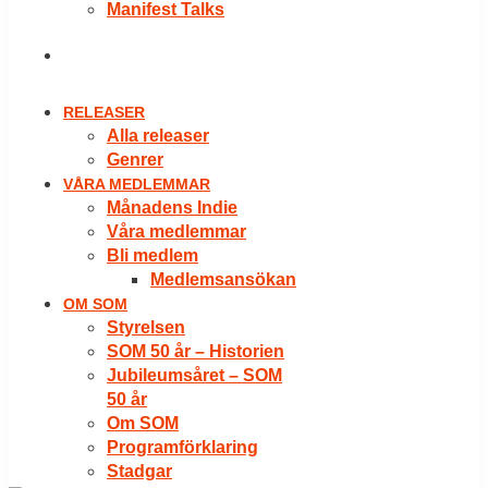
Manifest Talks
LOGGA IN
RELEASER
Alla releaser
Genrer
VÅRA MEDLEMMAR
Månadens Indie
Våra medlemmar
Bli medlem
Medlemsansökan
OM SOM
Styrelsen
SOM 50 år – Historien
Jubileumsåret – SOM
50 år
Om SOM
Programförklaring
Stadgar