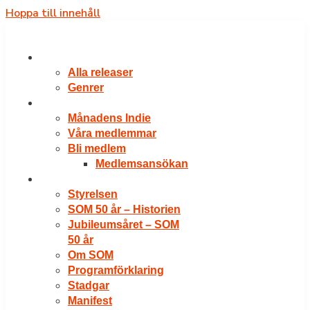
Hoppa till innehåll
RELEASER
Alla releaser
Genrer
VÅRA MEDLEMMAR
Månadens Indie
Våra medlemmar
Bli medlem
Medlemsansökan
OM SOM
Styrelsen
SOM 50 år – Historien
Jubileumsåret – SOM
50 år
Om SOM
Programförklaring
Stadgar
Manifest