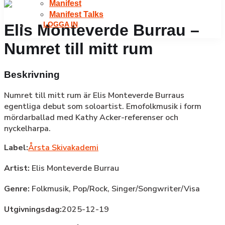
Manifest
Manifest Talks
LOGGA IN
Elis Monteverde Burrau –
Numret till mitt rum
Beskrivning
Numret till mitt rum är Elis Monteverde Burraus
egentliga debut som soloartist. Emofolkmusik i form
mördarballad med Kathy Acker-referenser och
nyckelharpa.
Label:
Årsta Skivakademi
Artist:
Elis Monteverde Burrau
Genre:
Folkmusik,
Pop/Rock,
Singer/Songwriter/Visa
Utgivningsdag:
2025-12-19