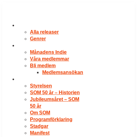
Hoppa
till
innehåll
RELEASER
Alla releaser
Genrer
VÅRA MEDLEMMAR
Månadens Indie
Våra medlemmar
Bli medlem
Medlemsansökan
OM SOM
Styrelsen
SOM 50 år – Historien
Jubileumsåret – SOM
50 år
Om SOM
Programförklaring
Stadgar
Manifest