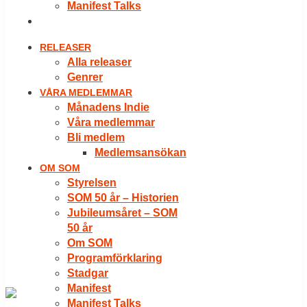
Manifest Talks
LOGGA IN
RELEASER
Alla releaser
Genrer
VÅRA MEDLEMMAR
Månadens Indie
Våra medlemmar
Bli medlem
Medlemsansökan
OM SOM
Styrelsen
SOM 50 år – Historien
Jubileumsåret – SOM
50 år
Om SOM
Programförklaring
Stadgar
Manifest
Manifest Talks