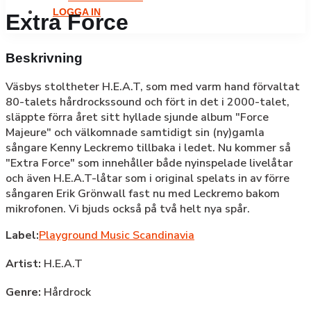
LOGGA IN
Extra Force
Beskrivning
Väsbys stoltheter H.E.A.T, som med varm hand förvaltat
80-talets hårdrockssound och fört in det i 2000-talet,
släppte förra året sitt hyllade sjunde album "Force
Majeure" och välkomnade samtidigt sin (ny)gamla
sångare Kenny Leckremo tillbaka i ledet. Nu kommer så
"Extra Force" som innehåller både nyinspelade livelåtar
och även H.E.A.T-låtar som i original spelats in av förre
sångaren Erik Grönwall fast nu med Leckremo bakom
mikrofonen. Vi bjuds också på två helt nya spår.
Label:
Playground Music Scandinavia
Artist:
H.E.A.T
Genre:
Hårdrock