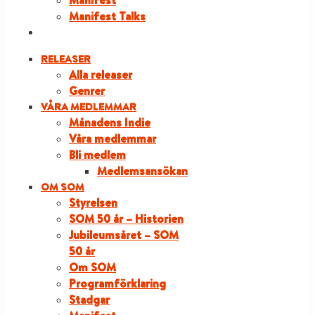
Manifest
Manifest Talks
LOGGA IN
RELEASER
Alla releaser
Genrer
VÅRA MEDLEMMAR
Månadens Indie
Våra medlemmar
Bli medlem
Medlemsansökan
OM SOM
Styrelsen
SOM 50 år – Historien
Jubileumsåret – SOM
50 år
Om SOM
Programförklaring
Stadgar