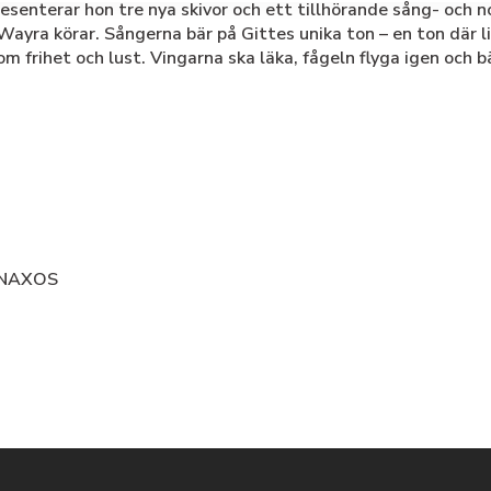
presenterar hon tre nya skivor och ett tillhörande sång- oc
Wayra körar. Sångerna bär på Gittes unika ton – en ton där 
om frihet och lust. Vingarna ska läka, fågeln flyga igen och 
/ NAXOS