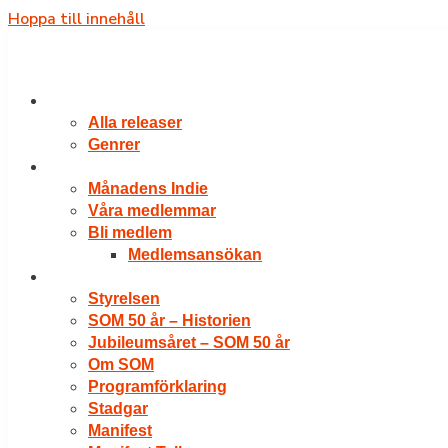
Hoppa till innehåll
RELEASER
Alla releaser
Genrer
VÅRA MEDLEMMAR
Månadens Indie
Våra medlemmar
Bli medlem
Medlemsansökan
OM SOM
Styrelsen
SOM 50 år – Historien
Jubileumsåret – SOM 50 år
Om SOM
Programförklaring
Stadgar
Manifest