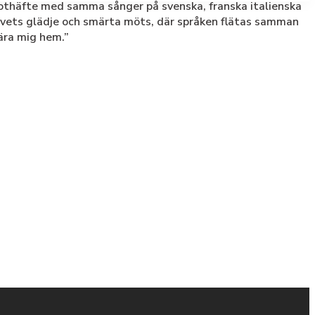
h nothäfte med samma sånger på svenska, franska italienska
livets glädje och smärta möts, där språken flätas samman
bära mig hem.”