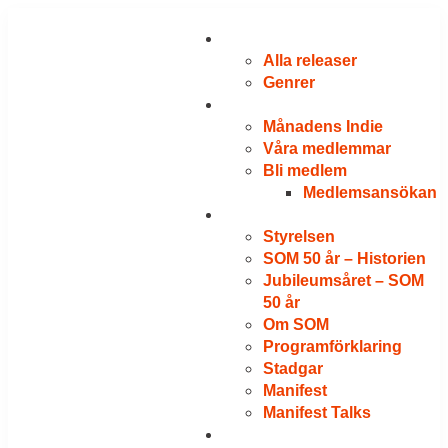
RELEASER
Alla releaser
Genrer
VÅRA MEDLEMMAR
Månadens Indie
Våra medlemmar
Bli medlem
Medlemsansökan
OM SOM
Styrelsen
SOM 50 år – Historien
Jubileumsåret – SOM
50 år
Om SOM
Programförklaring
Stadgar
Manifest
Manifest Talks
LOGGA IN