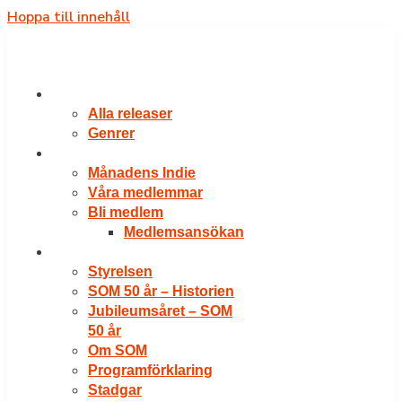
Hoppa till innehåll
RELEASER
Alla releaser
Genrer
VÅRA MEDLEMMAR
Månadens Indie
Våra medlemmar
Bli medlem
Medlemsansökan
OM SOM
Styrelsen
SOM 50 år – Historien
Jubileumsåret – SOM
50 år
Om SOM
Programförklaring
Stadgar