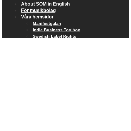
About SOM in English
För musikbolag
Våra hemsidor
Manifestgalan
Indie Business Toolbox
Swedish Label Rights
SOCIALA MEDIER
Facebook
Twitter
Instagram
Youtube
Supported during 2025 by:
SOM © 2026