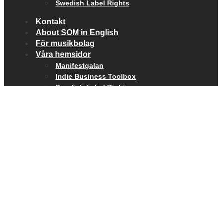
Swedish Label Rights
Kontakt
About SOM in English
För musikbolag
Våra hemsidor
Manifestgalan
Indie Business Toolbox
Swedish Label Rights
SOCIALA MEDIER
Facebook
Twitter
Instagram
Youtube
Supported during 2025 by: