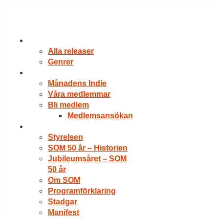
Hoppa
till
innehåll
RELEASER
Alla releaser
Genrer
VÅRA MEDLEMMAR
Månadens Indie
Våra medlemmar
Bli medlem
Medlemsansökan
OM SOM
Styrelsen
SOM 50 år – Historien
Jubileumsåret – SOM
50 år
Om SOM
Programförklaring
Stadgar
Manifest