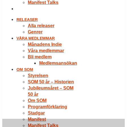
Manifest Talks
LOGGA IN
RELEASER
Alla releaser
Genrer
VÅRA MEDLEMMAR
Månadens Indie
Våra medlemmar
Bli medlem
Medlemsansökan
OM SOM
Styrelsen
SOM 50 år – Historien
Jubileumsåret – SOM
50 år
Om SOM
Programförklaring
Stadgar
Manifest
Manifest Talks