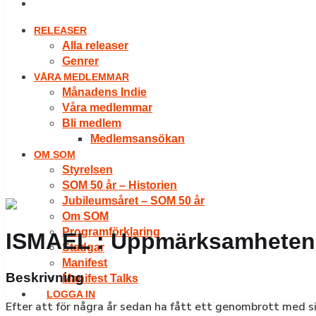
LOGGA IN
RELEASER
Alla releaser
Genrer
VÅRA MEDLEMMAR
Månadens Indie
Våra medlemmar
Bli medlem
Medlemsansökan
OM SOM
Styrelsen
SOM 50 år – Historien
Jubileumsåret – SOM 50 år
Om SOM
Programförklaring
ISMAEL : Uppmärksamheten
Stadgar
Manifest
Beskrivning
Manifest Talks
LOGGA IN
Efter att för några år sedan ha fått ett genombrott med 