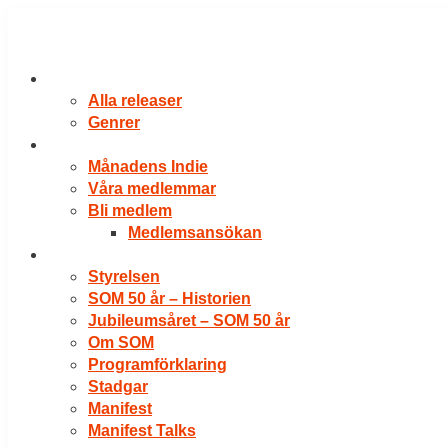
Hoppa
till
innehåll
RELEASER
Alla releaser
Genrer
VÅRA MEDLEMMAR
Månadens Indie
Våra medlemmar
Bli medlem
Medlemsansökan
OM SOM
Styrelsen
SOM 50 år – Historien
Jubileumsåret – SOM 50 år
Om SOM
Programförklaring
Stadgar
Manifest
Manifest Talks