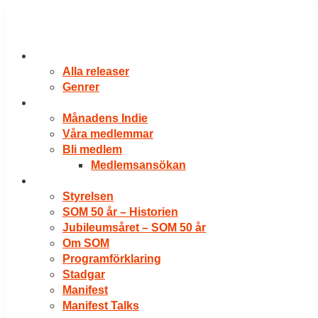
Hoppa
till
innehåll
RELEASER
Alla releaser
Genrer
VÅRA MEDLEMMAR
Månadens Indie
Våra medlemmar
Bli medlem
Medlemsansökan
OM SOM
Styrelsen
SOM 50 år – Historien
Jubileumsåret – SOM 50 år
Om SOM
Programförklaring
Stadgar
Manifest
Manifest Talks