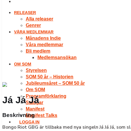
LOGGA IN
RELEASER
Alla releaser
Genrer
VÅRA MEDLEMMAR
Månadens Indie
Våra medlemmar
Bli medlem
Medlemsansökan
OM SOM
Styrelsen
SOM 50 år – Historien
Jubileumsåret – SOM 50 år
Om SOM
Programförklaring
Já Já Já
Stadgar
Manifest
Beskrivning
Manifest Talks
LOGGA IN
Bongo Riot GBG är tillbaka med nya singeln Já Já Já, som s