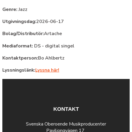
Genre:
Jazz
Utgivningsdag:
2026-06-17
Bolag/Distributör:
Artache
Mediaformat:
DS - digital singel
Kontaktperson:
Bo Ahlbertz
Lyssningslänk:
Lyssna här!
KONTAKT
Svenska Oberoende Musikproducenter
Paviljongvägen 17