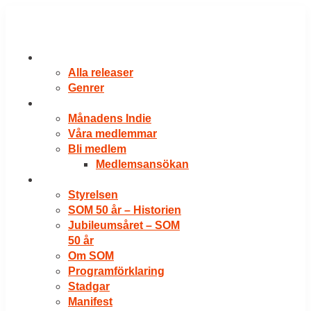
Hoppa
till
innehåll
RELEASER
Alla releaser
Genrer
VÅRA MEDLEMMAR
Månadens Indie
Våra medlemmar
Bli medlem
Medlemsansökan
OM SOM
Styrelsen
SOM 50 år – Historien
Jubileumsåret – SOM
50 år
Om SOM
Programförklaring
Stadgar
Manifest