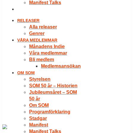
Manifest Talks
LOGGA IN
RELEASER
Alla releaser
Genrer
VÅRA MEDLEMMAR
Månadens Indie
Våra medlemmar
Bli medlem
Medlemsansökan
OM SOM
Styrelsen
SOM 50 år – Historien
Jubileumsåret – SOM
50 år
Om SOM
Programförklaring
Stadgar
Manifest
Manifest Talks