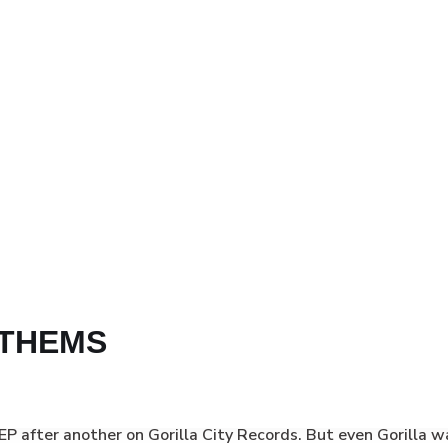
NTHEMS
fter another on Gorilla City Records. But even Gorilla warl