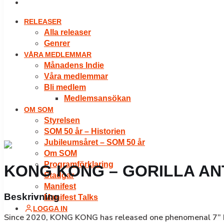
LOGGA IN
RELEASER
Alla releaser
Genrer
VÅRA MEDLEMMAR
Månadens Indie
Våra medlemmar
Bli medlem
Medlemsansökan
OM SOM
Styrelsen
SOM 50 år – Historien
Jubileumsåret – SOM 50 år
Om SOM
Programförklaring
KONG KONG – GORILLA A
Stadgar
Manifest
Beskrivning
Manifest Talks
LOGGA IN
Since 2020, KONG KONG has released one phenomenal 7” EP a