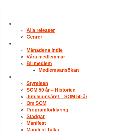
Hoppa
till
innehåll
RELEASER
Alla releaser
Genrer
VÅRA MEDLEMMAR
Månadens Indie
Våra medlemmar
Bli medlem
Medlemsansökan
OM SOM
Styrelsen
SOM 50 år – Historien
Jubileumsåret – SOM 50 år
Om SOM
Programförklaring
Stadgar
Manifest
Manifest Talks