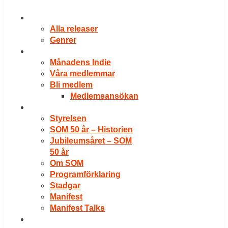
RELEASER
Alla releaser
Genrer
VÅRA MEDLEMMAR
Månadens Indie
Våra medlemmar
Bli medlem
Medlemsansökan
OM SOM
Styrelsen
SOM 50 år – Historien
Jubileumsåret – SOM
50 år
Om SOM
Programförklaring
Stadgar
Manifest
Manifest Talks
LOGGA IN