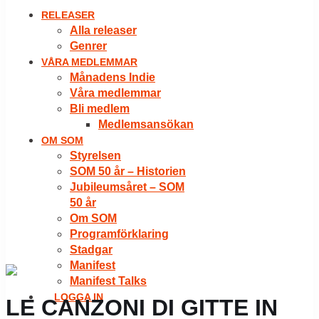
RELEASER
Alla releaser
Genrer
VÅRA MEDLEMMAR
Månadens Indie
Våra medlemmar
Bli medlem
Medlemsansökan
OM SOM
Styrelsen
SOM 50 år – Historien
Jubileumsåret – SOM
50 år
Om SOM
Programförklaring
Stadgar
Manifest
Manifest Talks
LOGGA IN
LE CANZONI DI GITTE IN