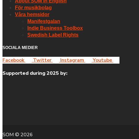
About SOM in English
För musikbolag
Våra hemsidor
Manifestgalan
Indie Business Toolbox
Swedish Label Rights
SOCIALA MEDIER
Facebook
Twitter
Instagram
Youtube
Supported during 2025 by:
SOM © 2026