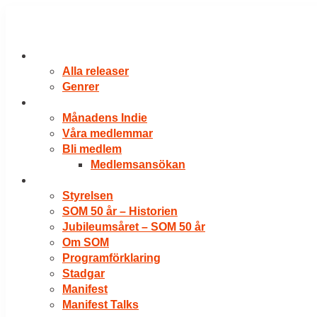
Hoppa
till
innehåll
RELEASER
Alla releaser
Genrer
VÅRA MEDLEMMAR
Månadens Indie
Våra medlemmar
Bli medlem
Medlemsansökan
OM SOM
Styrelsen
SOM 50 år – Historien
Jubileumsåret – SOM 50 år
Om SOM
Programförklaring
Stadgar
Manifest
Manifest Talks