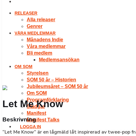
LOGGA IN
RELEASER
Alla releaser
Genrer
VÅRA MEDLEMMAR
Månadens Indie
Våra medlemmar
Bli medlem
Medlemsansökan
OM SOM
Styrelsen
SOM 50 år – Historien
Jubileumsåret – SOM 50 år
Om SOM
Programförklaring
Let Me Know
Stadgar
Manifest
Beskrivning
Manifest Talks
LOGGA IN
“Let Me Know” är en lågmäld låt inspirerad av twee-pop frå