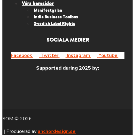
Våra hemsidor
Manifestgalan
Indie Business Toolbox
Swedish Label Rights
SOCIALA MEDIER
Facebook
Twitter
Instagram
Youtube
Supported during 2025 by:
SOM © 2026
| Producerad av
anchordesign.se