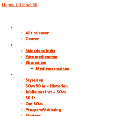
Hoppa till innehåll
RELEASER
Alla releaser
Genrer
VÅRA MEDLEMMAR
Månadens Indie
Våra medlemmar
Bli medlem
Medlemsansökan
OM SOM
Styrelsen
SOM 50 år – Historien
Jubileumsåret – SOM
50 år
Om SOM
Programförklaring
Stadgar