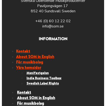
Svenska Oberoende Musikproducenter
Paviljongvägen 17
852 40 Sundsvall Sweden
+46 (0) 60 12 22 02
info@som.se
INFORMATION
Kontakt
About SOM in English
För musikbolag
Våra hemsidor
Manifestgalan
Indie Business Toolbox
Swedish Label Rights
Kontakt
About SOM in English
För musikbolag