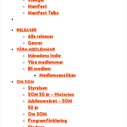
Manifest
Manifest Talks
LOGGA IN
RELEASER
Alla releaser
Genrer
VÅRA MEDLEMMAR
Månadens Indie
Våra medlemmar
Bli medlem
Medlemsansökan
OM SOM
Styrelsen
SOM 50 år – Historien
Jubileumsåret – SOM
50 år
Om SOM
Programförklaring