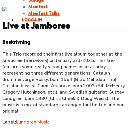
Stadgar
Manifest
Manifest Talks
LOGGA IN
Live at Jamboree
Beskrivning
This Trio recorded their first live album together at the
Jamboree (Barcelona) on January 3rd-2025. This trio
features some really strong names in jazz today,
representing three different generations: Catalan
drummer Jorge Rossy, born 1964 (Brad Mehldau Trio),
Catalan bassist Camil Arcarazo, born 2003 (Bill McHenry,
Gregory Hutchinson, etc.), and Swedish guitarist Gustav
Lundgren, born 1980 (Chris Cheek & Doug Weiss). The
music is a mix of standards arranged for the trio and one
original.
Label:
Lundgren Music