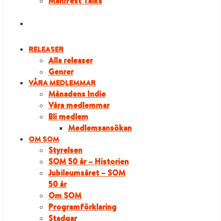
Manifest Talks
LOGGA IN
RELEASER
Alla releaser
Genrer
VÅRA MEDLEMMAR
Månadens Indie
Våra medlemmar
Bli medlem
Medlemsansökan
OM SOM
Styrelsen
SOM 50 år – Historien
Jubileumsåret – SOM
50 år
Om SOM
Programförklaring
Stadgar