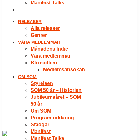
Manifest Talks
LOGGA IN
RELEASER
Alla releaser
Genrer
VÅRA MEDLEMMAR
Månadens Indie
Våra medlemmar
Bli medlem
Medlemsansökan
OM SOM
Styrelsen
SOM 50 år – Historien
Jubileumsåret – SOM
50 år
Om SOM
Programförklaring
Stadgar
Manifest
Manifest Talks