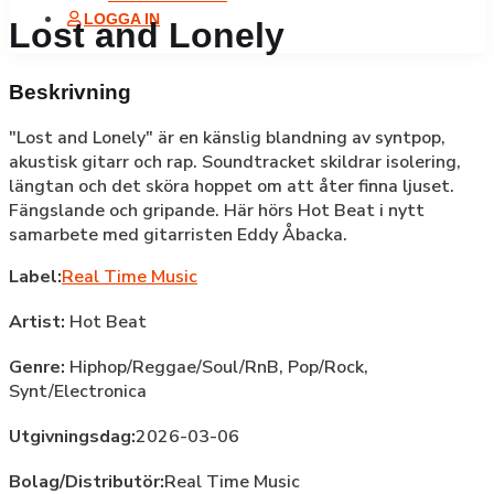
LOGGA IN
Lost and Lonely
Beskrivning
"Lost and Lonely" är en känslig blandning av syntpop,
akustisk gitarr och rap. Soundtracket skildrar isolering,
längtan och det sköra hoppet om att åter finna ljuset.
Fängslande och gripande. Här hörs Hot Beat i nytt
samarbete med gitarristen Eddy Åbacka.
Label:
Real Time Music
Artist:
Hot Beat
Genre:
Hiphop/Reggae/Soul/RnB,
Pop/Rock,
Synt/Electronica
Utgivningsdag:
2026-03-06
Bolag/Distributör:
Real Time Music