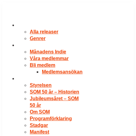
Hoppa
till
innehåll
RELEASER
Alla releaser
Genrer
VÅRA MEDLEMMAR
Månadens Indie
Våra medlemmar
Bli medlem
Medlemsansökan
OM SOM
Styrelsen
SOM 50 år – Historien
Jubileumsåret – SOM
50 år
Om SOM
Programförklaring
Stadgar
Manifest