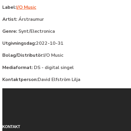
Label:
I/O Music
Artist:
Árstraumur
Genre:
Synt/Electronica
Utgivningsdag:
2022-10-31
Bolag/Distributör:
I/O Music
Mediaformat:
DS - digital singel
Kontaktperson:
David Elfström Lilja
KONTAKT