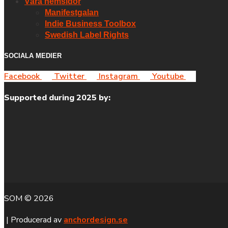
Våra hemsidor
Manifestgalan
Indie Business Toolbox
Swedish Label Rights
SOCIALA MEDIER
Facebook
Twitter
Instagram
Youtube
Supported during 2025 by:
SOM © 2026
| Producerad av
anchordesign.se