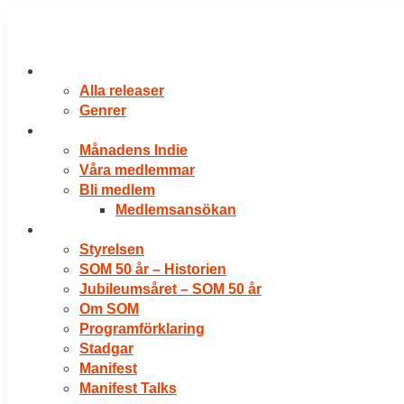
Hoppa
till
innehåll
RELEASER
Alla releaser
Genrer
VÅRA MEDLEMMAR
Månadens Indie
Våra medlemmar
Bli medlem
Medlemsansökan
OM SOM
Styrelsen
SOM 50 år – Historien
Jubileumsåret – SOM 50 år
Om SOM
Programförklaring
Stadgar
Manifest
Manifest Talks