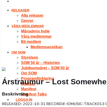
LOGGA IN
RELEASER
Alla releaser
Genrer
VÅRA MEDLEMMAR
Månadens Indie
Våra medlemmar
Bli medlem
Medlemsansökan
OM SOM
Styrelsen
SOM 50 år – Historien
Jubileumsåret – SOM 50 år
Om SOM
Programförklaring
Árstraumur – Lost Somewhe
Stadgar
Manifest
Beskrivning
Manifest Talks
LOGGA IN
RELEASED: 2022-10-31 RECORD#: IOMUSIC-TRACK013 01