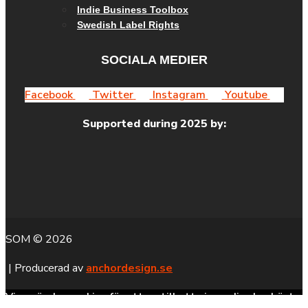
Indie Business Toolbox
Swedish Label Rights
SOCIALA MEDIER
Facebook
Twitter
Instagram
Youtube
Supported during 2025 by:
SOM © 2026
| Producerad av
anchordesign.se
Vi använder cookies för att se till att vi ger dig den bästa