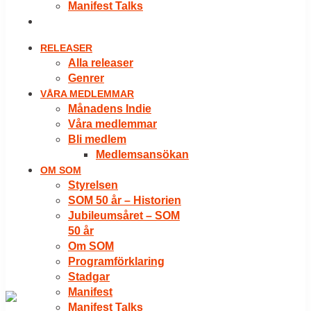
Manifest Talks
LOGGA IN
RELEASER
Alla releaser
Genrer
VÅRA MEDLEMMAR
Månadens Indie
Våra medlemmar
Bli medlem
Medlemsansökan
OM SOM
Styrelsen
SOM 50 år – Historien
Jubileumsåret – SOM
50 år
Om SOM
Programförklaring
Stadgar
Manifest
Manifest Talks