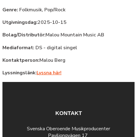
Genre:
Folkmusik,
Pop/Rock
Utgivningsdag:
2025-10-15
Bolag/Distributör:
Malou Mountain Music AB
Mediaformat:
DS - digital singel
Kontaktperson:
Malou Berg
Lyssningslänk:
Lyssna här!
KONTAKT
Svenska Oberoende Musikproducenter
Paviljongvägen 17