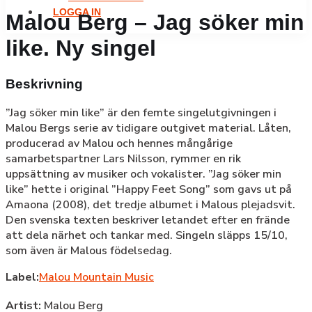
LOGGA IN
Malou Berg – Jag söker min
like. Ny singel
Beskrivning
”Jag söker min like” är den femte singelutgivningen i
Malou Bergs serie av tidigare outgivet material. Låten,
producerad av Malou och hennes mångårige
samarbetspartner Lars Nilsson, rymmer en rik
uppsättning av musiker och vokalister. ”Jag söker min
like” hette i original ”Happy Feet Song” som gavs ut på
Amaona (2008), det tredje albumet i Malous plejadsvit.
Den svenska texten beskriver letandet efter en frände
att dela närhet och tankar med. Singeln släpps 15/10,
som även är Malous födelsedag.
Label:
Malou Mountain Music
Artist:
Malou Berg