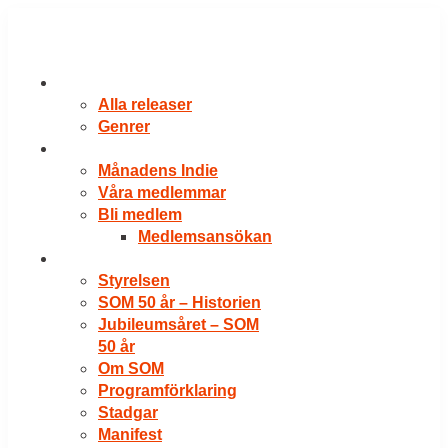
Hoppa
till
innehåll
RELEASER
Alla releaser
Genrer
VÅRA MEDLEMMAR
Månadens Indie
Våra medlemmar
Bli medlem
Medlemsansökan
OM SOM
Styrelsen
SOM 50 år – Historien
Jubileumsåret – SOM
50 år
Om SOM
Programförklaring
Stadgar
Manifest