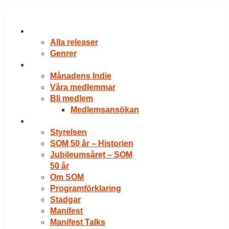
Hoppa
till
innehåll
RELEASER
Alla releaser
Genrer
VÅRA MEDLEMMAR
Månadens Indie
Våra medlemmar
Bli medlem
Medlemsansökan
OM SOM
Styrelsen
SOM 50 år – Historien
Jubileumsåret – SOM
50 år
Om SOM
Programförklaring
Stadgar
Manifest
Manifest Talks