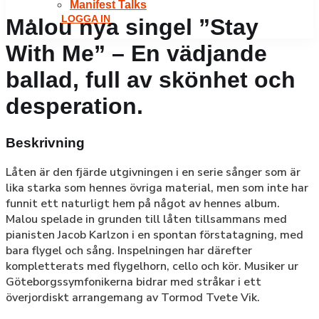
Manifest Talks
LOGGA IN
Malou nya singel ”Stay
With Me” – En vädjande
ballad, full av skönhet och
desperation.
Beskrivning
Låten är den fjärde utgivningen i en serie sånger som är
lika starka som hennes övriga material, men som inte har
funnit ett naturligt hem på något av hennes album.
Malou spelade in grunden till låten tillsammans med
pianisten Jacob Karlzon i en spontan förstatagning, med
bara flygel och sång. Inspelningen har därefter
kompletterats med flygelhorn, cello och kör. Musiker ur
Göteborgssymfonikerna bidrar med stråkar i ett
överjordiskt arrangemang av Tormod Tvete Vik.