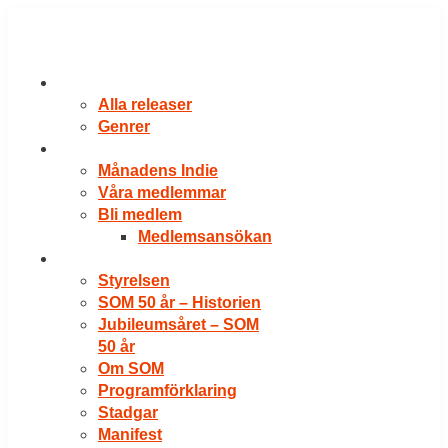
Hoppa
till
innehåll
RELEASER
Alla releaser
Genrer
VÅRA MEDLEMMAR
Månadens Indie
Våra medlemmar
Bli medlem
Medlemsansökan
OM SOM
Styrelsen
SOM 50 år – Historien
Jubileumsåret – SOM
50 år
Om SOM
Programförklaring
Stadgar
Manifest