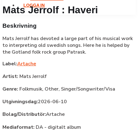
LOGGA IN
Mats Jerrolf : Haveri
Beskrivning
Mats Jerrolf has devoted a large part of his musical work
to interpreting old swedish songs. Here he is helped by
the Gotland folk rock group Patrask.
Label:
Artache
Artist:
Mats Jerrolf
Genre:
Folkmusik,
Other,
Singer/Songwriter/Visa
Utgivningsdag:
2026-06-10
Bolag/Distributör:
Artache
Mediaformat:
DA - digitalt album