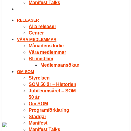
Manifest Talks
LOGGA IN
RELEASER
Alla releaser
Genrer
VÅRA MEDLEMMAR
Månadens Indie
Våra medlemmar
Bli medlem
Medlemsansökan
OM SOM
Styrelsen
SOM 50 år – Historien
Jubileumsåret – SOM
50 år
Om SOM
Programförklaring
Stadgar
Manifest
Manifest Talks