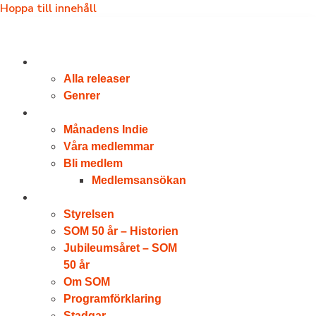
Hoppa till innehåll
RELEASER
Alla releaser
Genrer
VÅRA MEDLEMMAR
Månadens Indie
Våra medlemmar
Bli medlem
Medlemsansökan
OM SOM
Styrelsen
SOM 50 år – Historien
Jubileumsåret – SOM
50 år
Om SOM
Programförklaring
Stadgar