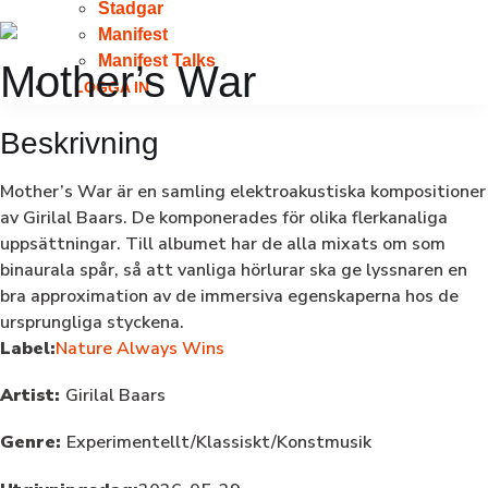
Stadgar
Manifest
Manifest Talks
Mother’s War
LOGGA IN
Beskrivning
Mother’s War är en samling elektroakustiska kompositioner
av Girilal Baars. De komponerades för olika flerkanaliga
uppsättningar. Till albumet har de alla mixats om som
binaurala spår, så att vanliga hörlurar ska ge lyssnaren en
bra approximation av de immersiva egenskaperna hos de
ursprungliga styckena.
Label:
Nature Always Wins
Artist:
Girilal Baars
Genre:
Experimentellt/Klassiskt/Konstmusik