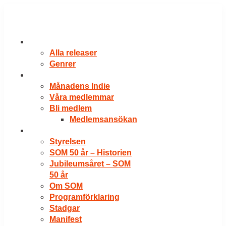
Hoppa
till
innehåll
RELEASER
Alla releaser
Genrer
VÅRA MEDLEMMAR
Månadens Indie
Våra medlemmar
Bli medlem
Medlemsansökan
OM SOM
Styrelsen
SOM 50 år – Historien
Jubileumsåret – SOM
50 år
Om SOM
Programförklaring
Stadgar
Manifest