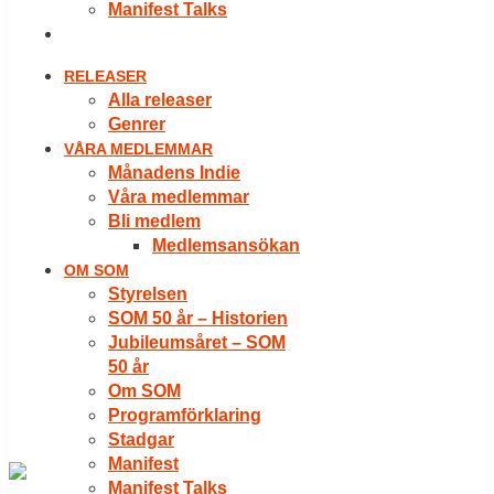
Manifest Talks
LOGGA IN
RELEASER
Alla releaser
Genrer
VÅRA MEDLEMMAR
Månadens Indie
Våra medlemmar
Bli medlem
Medlemsansökan
OM SOM
Styrelsen
SOM 50 år – Historien
Jubileumsåret – SOM
50 år
Om SOM
Programförklaring
Stadgar
Manifest
Manifest Talks