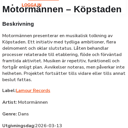
LOGGA IN
Motormännen – Köpstaden
Beskrivning
Motormännen presenterar en musikalisk tolkning av
Köpstaden. Ett initiativ med tydliga ambitioner, flera
delmoment och oklar slutstatus. Låten behandlar
processer relaterade till etablering, flöde och förväntad
framtida aktivitet. Musiken är repetitiv, funktionell och
fortgår enligt plan. Avvikelser noteras, men påverkar inte
helheten. Projektet fortsätter tills vidare eller tills annat
beslut fattas.
Label:
Lamour Records
Artist:
Motormännen
Genre:
Dans
Utgivningsdag:
2026-03-13