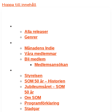
Hoppa till innehåll
RELEASER
Alla releaser
Genrer
VÅRA MEDLEMMAR
Månadens Indie
Våra medlemmar
Bli medlem
Medlemsansökan
OM SOM
Styrelsen
SOM 50 år – Historien
Jubileumsåret – SOM
50 år
Om SOM
Programförklaring
Stadgar