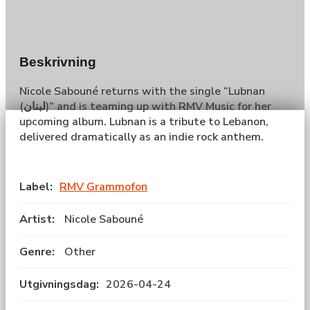
Beskrivning
Nicole Sabouné returns with the single “Lubnan
(لبنان)” and is teaming up with RMV Music for her
upcoming album. Lubnan is a tribute to Lebanon,
delivered dramatically as an indie rock anthem.
Label:
RMV Grammofon
Artist:
Nicole Sabouné
Genre:
Other
Utgivningsdag:
2026-04-24