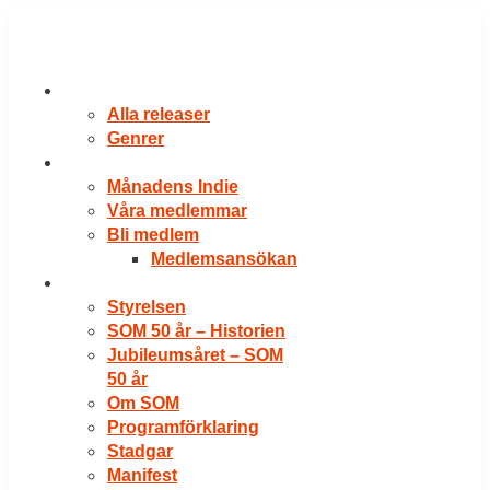
Hoppa
till
innehåll
RELEASER
Alla releaser
Genrer
VÅRA MEDLEMMAR
Månadens Indie
Våra medlemmar
Bli medlem
Medlemsansökan
OM SOM
Styrelsen
SOM 50 år – Historien
Jubileumsåret – SOM
50 år
Om SOM
Programförklaring
Stadgar
Manifest