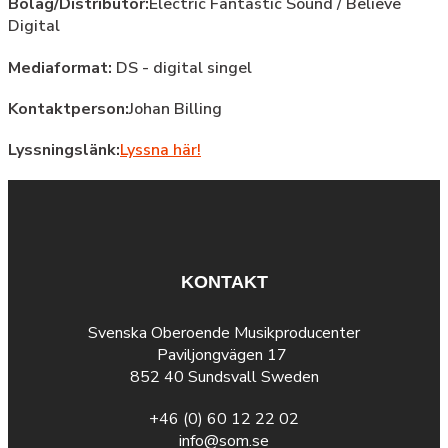
Bolag/Distributör:
Electric Fantastic Sound / Believe
Digital
Mediaformat:
DS - digital singel
Kontaktperson:
Johan Billing
Lyssningslänk:
Lyssna här!
KONTAKT
Svenska Oberoende Musikproducenter
Paviljongvägen 17
852 40 Sundsvall Sweden
+46 (0) 60 12 22 02
info@som.se