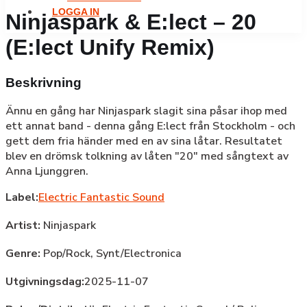
LOGGA IN
Ninjaspark & E:lect – 20
(E:lect Unify Remix)
Beskrivning
Ännu en gång har Ninjaspark slagit sina påsar ihop med
ett annat band - denna gång E:lect från Stockholm - och
gett dem fria händer med en av sina låtar. Resultatet
blev en drömsk tolkning av låten "20" med sångtext av
Anna Ljunggren.
Label:
Electric Fantastic Sound
Artist:
Ninjaspark
Genre:
Pop/Rock,
Synt/Electronica
Utgivningsdag:
2025-11-07