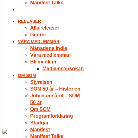
Manifest Talks
LOGGA IN
RELEASER
Alla releaser
Genrer
VÅRA MEDLEMMAR
Månadens Indie
Våra medlemmar
Bli medlem
Medlemsansökan
OM SOM
Styrelsen
SOM 50 år – Historien
Jubileumsåret – SOM
50 år
Om SOM
Programförklaring
Stadgar
Manifest
Manifest Talks