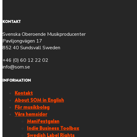
KONTAKT
Svenska Oberoende Musikproducenter
Paviljongvägen 17
852 40 Sundsvall Sweden
+46 (0) 60 12 22 02
info@som.se
INFORMATION
Kontakt
About SOM in English
För musikbolag
Våra hemsidor
Manifestgalan
Indie Business Toolbox
Swedish Label Rights