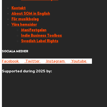
Kontakt
About SOM in English
För musikbolag
Våra hemsidor
Manifestgalan
Indie Business Toolbox
Swedish Label Rights
SOCIALA MEDIER
Facebook
Twitter
Instagram
Youtube
Supported during 2025 by: