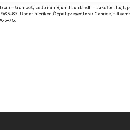
röm – trumpet, cello mm Björn J:son Lindh – saxofon, flöjt, 
m 1965-67. Under rubriken Öppet presenterar Caprice, tillsa
1965-75.