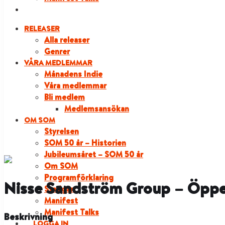
LOGGA IN
RELEASER
Alla releaser
Genrer
VÅRA MEDLEMMAR
Månadens Indie
Våra medlemmar
Bli medlem
Medlemsansökan
OM SOM
Styrelsen
SOM 50 år – Historien
Jubileumsåret – SOM 50 år
Om SOM
Programförklaring
Nisse Sandström Group – Öppe
Stadgar
Manifest
Manifest Talks
Beskrivning
LOGGA IN