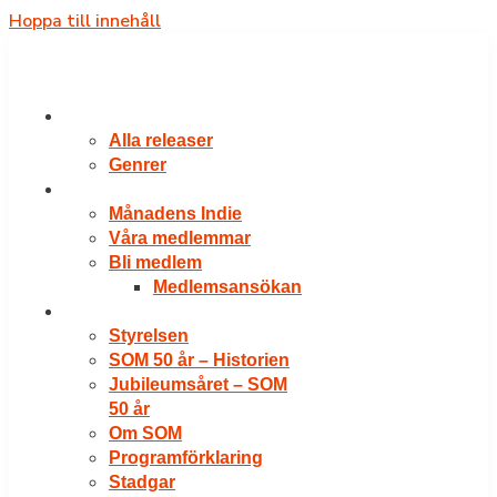
Hoppa till innehåll
RELEASER
Alla releaser
Genrer
VÅRA MEDLEMMAR
Månadens Indie
Våra medlemmar
Bli medlem
Medlemsansökan
OM SOM
Styrelsen
SOM 50 år – Historien
Jubileumsåret – SOM
50 år
Om SOM
Programförklaring
Stadgar