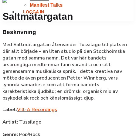
Manifest Talks
LOGGA IN
Saltmätargatan
Beskrivning
Med Saltmätargatan återvänder Tussilago till platsen
där allt började – en liten studio på den Stockholmska
gatan med samma namn. Det var här bandets
ursprungliga medlemmar fann varandra och sitt
gemensamma musikaliska språk. I detta kreativa nav
mötte de även producenten Petter Winnberg, vars
lyhörda samarbete kom att forma bandets
karakteristiska ljudbild; en drömsk, organisk mix av
psykedelisk rock och känslomässigt djup.
Label:
Vill-A Recordings
Artist:
Tussilago
Genre:
Pop/Rock