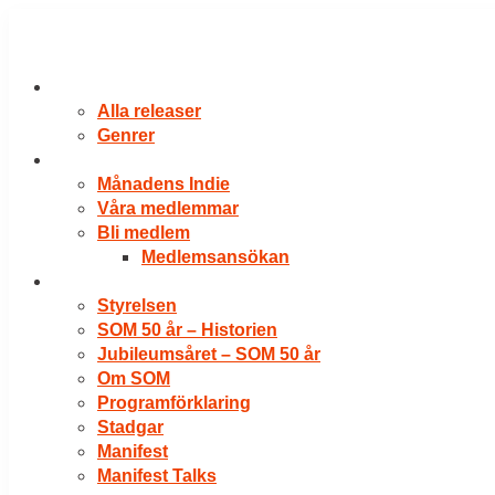
Hoppa
till
innehåll
RELEASER
Alla releaser
Genrer
VÅRA MEDLEMMAR
Månadens Indie
Våra medlemmar
Bli medlem
Medlemsansökan
OM SOM
Styrelsen
SOM 50 år – Historien
Jubileumsåret – SOM 50 år
Om SOM
Programförklaring
Stadgar
Manifest
Manifest Talks