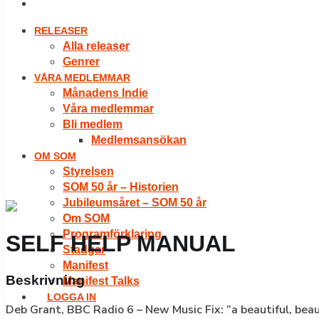
LOGGA IN
RELEASER
Alla releaser
Genrer
VÅRA MEDLEMMAR
Månadens Indie
Våra medlemmar
Bli medlem
Medlemsansökan
OM SOM
Styrelsen
SOM 50 år – Historien
Jubileumsåret – SOM 50 år
Om SOM
Programförklaring
SELF HELP MANUAL
Stadgar
Manifest
Beskrivning
Manifest Talks
LOGGA IN
Deb Grant, BBC Radio 6 – New Music Fix: ”a beautiful, beau