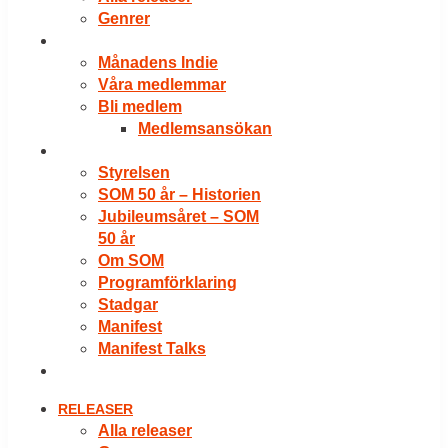
Genrer
VÅRA MEDLEMMAR
Månadens Indie
Våra medlemmar
Bli medlem
Medlemsansökan
OM SOM
Styrelsen
SOM 50 år – Historien
Jubileumsåret – SOM
50 år
Om SOM
Programförklaring
Stadgar
Manifest
Manifest Talks
LOGGA IN
RELEASER
Alla releaser