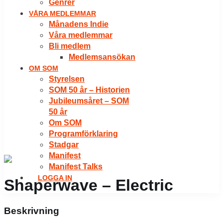
Genrer
VÅRA MEDLEMMAR
Månadens Indie
Våra medlemmar
Bli medlem
Medlemsansökan
OM SOM
Styrelsen
SOM 50 år – Historien
Jubileumsåret – SOM
50 år
Om SOM
Programförklaring
Stadgar
Manifest
Manifest Talks
LOGGA IN
Shaperwave – Electric
Beskrivning