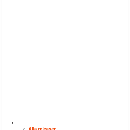
RELEASER
Alla releaser