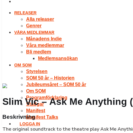
LOGGA IN
RELEASER
Alla releaser
Genrer
VÅRA MEDLEMMAR
Månadens Indie
Våra medlemmar
Bli medlem
Medlemsansökan
OM SOM
Styrelsen
SOM 50 år – Historien
Jubileumsåret – SOM 50 år
Om SOM
Programförklaring
Slim Vic – Ask Me Anything 
Stadgar
Manifest
Beskrivning
Manifest Talks
LOGGA IN
The original soundtrack to the theatre play Ask Me Anythi