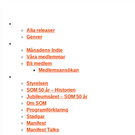
Hoppa
till
innehåll
RELEASER
Alla releaser
Genrer
VÅRA MEDLEMMAR
Månadens Indie
Våra medlemmar
Bli medlem
Medlemsansökan
OM SOM
Styrelsen
SOM 50 år – Historien
Jubileumsåret – SOM 50 år
Om SOM
Programförklaring
Stadgar
Manifest
Manifest Talks