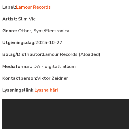
Label:
Lamour Records
Artist:
Slim Vic
Genre:
Other,
Synt/Electronica
Utgivningsdag:
2025-10-27
Bolag/Distributör:
Lamour Records (Aloaded)
Mediaformat:
DA - digitalt album
Kontaktperson:
Viktor Zeidner
Lyssningslänk:
Lyssna här!