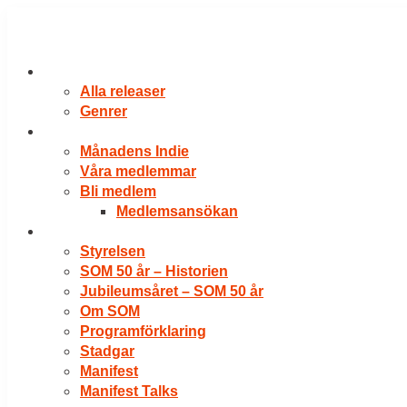
Hoppa
till
innehåll
RELEASER
Alla releaser
Genrer
VÅRA MEDLEMMAR
Månadens Indie
Våra medlemmar
Bli medlem
Medlemsansökan
OM SOM
Styrelsen
SOM 50 år – Historien
Jubileumsåret – SOM 50 år
Om SOM
Programförklaring
Stadgar
Manifest
Manifest Talks