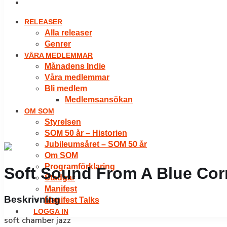
LOGGA IN
RELEASER
Alla releaser
Genrer
VÅRA MEDLEMMAR
Månadens Indie
Våra medlemmar
Bli medlem
Medlemsansökan
OM SOM
Styrelsen
SOM 50 år – Historien
Jubileumsåret – SOM 50 år
Om SOM
Programförklaring
Soft Sound From A Blue Cor
Stadgar
Manifest
Beskrivning
Manifest Talks
LOGGA IN
soft chamber jazz