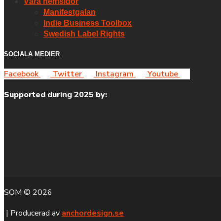
Våra hemsidor
Manifestgalan
Indie Business Toolbox
Swedish Label Rights
SOCIALA MEDIER
Facebook
Twitter
Instagram
Youtube
Supported during 2025 by:
SOM © 2026
| Producerad av
anchordesign.se