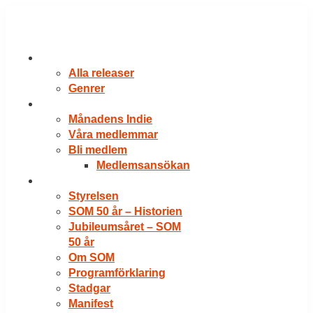
Hoppa
till
innehåll
RELEASER
Alla releaser
Genrer
VÅRA MEDLEMMAR
Månadens Indie
Våra medlemmar
Bli medlem
Medlemsansökan
OM SOM
Styrelsen
SOM 50 år – Historien
Jubileumsåret – SOM
50 år
Om SOM
Programförklaring
Stadgar
Manifest