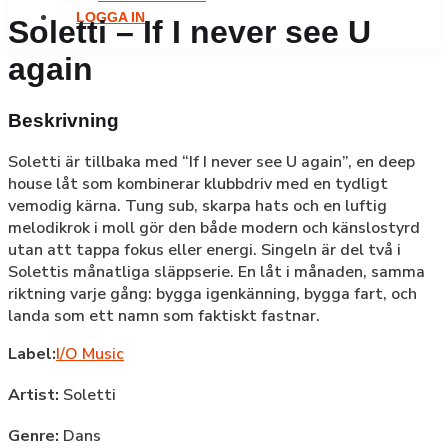
LOGGA IN
Soletti – If I never see U
again
Beskrivning
Soletti är tillbaka med “If I never see U again”, en deep
house låt som kombinerar klubbdriv med en tydligt
vemodig kärna. Tung sub, skarpa hats och en luftig
melodikrok i moll gör den både modern och känslostyrd
utan att tappa fokus eller energi. Singeln är del två i
Solettis månatliga släppserie. En låt i månaden, samma
riktning varje gång: bygga igenkänning, bygga fart, och
landa som ett namn som faktiskt fastnar.
Label:
I/O Music
Artist:
Soletti
Genre:
Dans