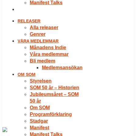
Manifest Talks
LOGGA IN
RELEASER
Alla releaser
Genrer
VÅRA MEDLEMMAR
Månadens Indie
Våra medlemmar
Bli medlem
Medlemsansökan
OM SOM
Styrelsen
SOM 50 år – Historien
Jubileumsåret – SOM
50 år
Om SOM
Programförklaring
Stadgar
Manifest
Manifest Talks