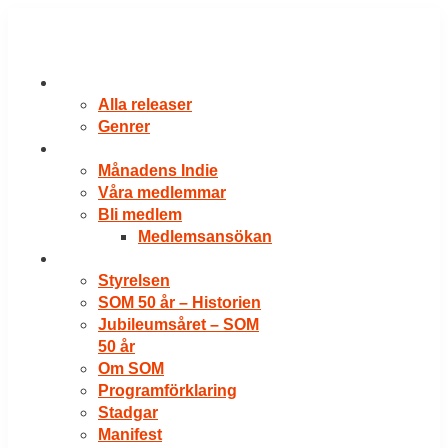
Hoppa
till
innehåll
RELEASER
Alla releaser
Genrer
VÅRA MEDLEMMAR
Månadens Indie
Våra medlemmar
Bli medlem
Medlemsansökan
OM SOM
Styrelsen
SOM 50 år – Historien
Jubileumsåret – SOM
50 år
Om SOM
Programförklaring
Stadgar
Manifest