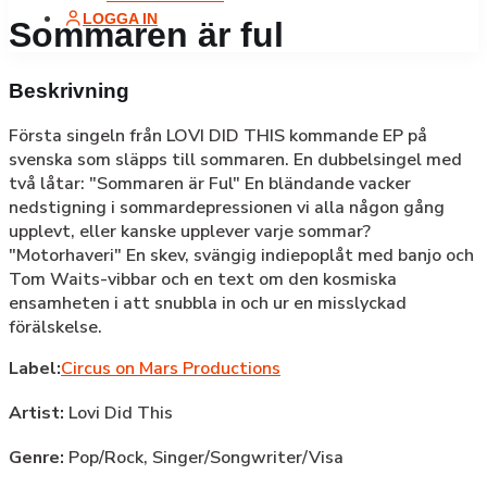
LOGGA IN
Sommaren är ful
Beskrivning
Första singeln från LOVI DID THIS kommande EP på
svenska som släpps till sommaren. En dubbelsingel med
två låtar: "Sommaren är Ful" En bländande vacker
nedstigning i sommardepressionen vi alla någon gång
upplevt, eller kanske upplever varje sommar?
"Motorhaveri" En skev, svängig indiepoplåt med banjo och
Tom Waits-vibbar och en text om den kosmiska
ensamheten i att snubbla in och ur en misslyckad
förälskelse.
Label:
Circus on Mars Productions
Artist:
Lovi Did This
Genre:
Pop/Rock,
Singer/Songwriter/Visa