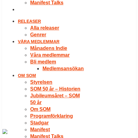
Manifest Talks
LOGGA IN
RELEASER
Alla releaser
Genrer
VÅRA MEDLEMMAR
Månadens Indie
Våra medlemmar
Bli medlem
Medlemsansökan
OM SOM
Styrelsen
SOM 50 år – Historien
Jubileumsåret – SOM
50 år
Om SOM
Programförklaring
Stadgar
Manifest
Manifest Talks