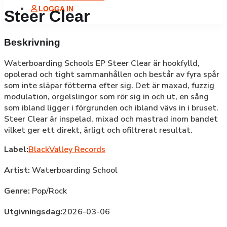
LOGGA IN
Steer Clear
Beskrivning
Waterboarding Schools EP Steer Clear är hookfylld,
opolerad och tight sammanhållen och består av fyra spår
som inte släpar fötterna efter sig. Det är maxad, fuzzig
modulation, orgelslingor som rör sig in och ut, en sång
som ibland ligger i förgrunden och ibland vävs in i bruset.
Steer Clear är inspelad, mixad och mastrad inom bandet
vilket ger ett direkt, ärligt och ofiltrerat resultat.
Label:
BlackValley Records
Artist:
Waterboarding School
Genre:
Pop/Rock
Utgivningsdag:
2026-03-06