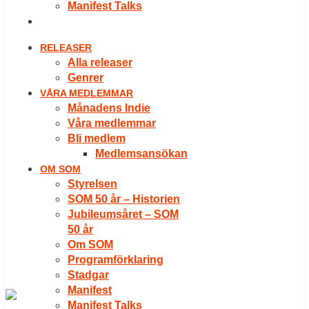
Manifest Talks
LOGGA IN
RELEASER
Alla releaser
Genrer
VÅRA MEDLEMMAR
Månadens Indie
Våra medlemmar
Bli medlem
Medlemsansökan
OM SOM
Styrelsen
SOM 50 år – Historien
Jubileumsåret – SOM
50 år
Om SOM
Programförklaring
Stadgar
Manifest
Manifest Talks