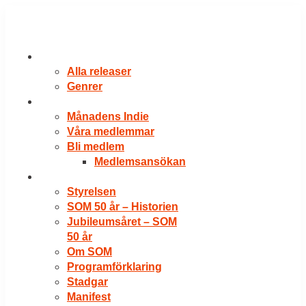
Hoppa
till
innehåll
RELEASER
Alla releaser
Genrer
VÅRA MEDLEMMAR
Månadens Indie
Våra medlemmar
Bli medlem
Medlemsansökan
OM SOM
Styrelsen
SOM 50 år – Historien
Jubileumsåret – SOM
50 år
Om SOM
Programförklaring
Stadgar
Manifest