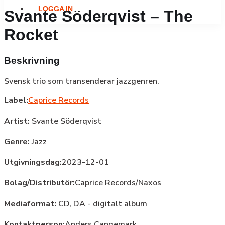
LOGGA IN
Svante Söderqvist – The
Rocket
Beskrivning
Svensk trio som transenderar jazzgenren.
Label:
Caprice Records
Artist:
Svante Söderqvist
Genre:
Jazz
Utgivningsdag:
2023-12-01
Bolag/Distributör:
Caprice Records/Naxos
Mediaformat:
CD, DA - digitalt album
Kontaktperson:
Anders Cangemark