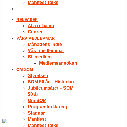
Manifest Talks
LOGGA IN
RELEASER
Alla releaser
Genrer
VÅRA MEDLEMMAR
Månadens Indie
Våra medlemmar
Bli medlem
Medlemsansökan
OM SOM
Styrelsen
SOM 50 år – Historien
Jubileumsåret – SOM
50 år
Om SOM
Programförklaring
Stadgar
Manifest
Manifest Talks