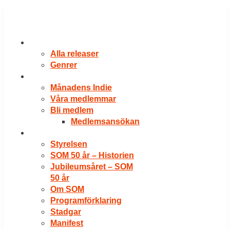
Hoppa
till
innehåll
RELEASER
Alla releaser
Genrer
VÅRA MEDLEMMAR
Månadens Indie
Våra medlemmar
Bli medlem
Medlemsansökan
OM SOM
Styrelsen
SOM 50 år – Historien
Jubileumsåret – SOM
50 år
Om SOM
Programförklaring
Stadgar
Manifest