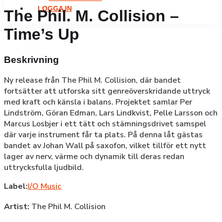
LOGGA IN
The Phil. M. Collision –
Time’s Up
Beskrivning
Ny release från The Phil M. Collision, där bandet
fortsätter att utforska sitt genreöverskridande uttryck
med kraft och känsla i balans. Projektet samlar Per
Lindström, Göran Edman, Lars Lindkvist, Pelle Larsson och
Marcus Losbjer i ett tätt och stämningsdrivet samspel
där varje instrument får ta plats. På denna låt gästas
bandet av Johan Wall på saxofon, vilket tillför ett nytt
lager av nerv, värme och dynamik till deras redan
uttrycksfulla ljudbild.
Label:
I/O Music
Artist:
The Phil M. Collision