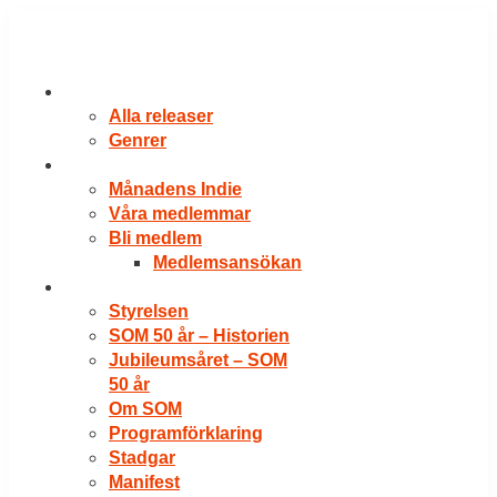
Hoppa
till
innehåll
RELEASER
Alla releaser
Genrer
VÅRA MEDLEMMAR
Månadens Indie
Våra medlemmar
Bli medlem
Medlemsansökan
OM SOM
Styrelsen
SOM 50 år – Historien
Jubileumsåret – SOM
50 år
Om SOM
Programförklaring
Stadgar
Manifest