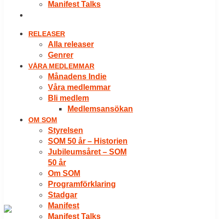
Manifest Talks
LOGGA IN
RELEASER
Alla releaser
Genrer
VÅRA MEDLEMMAR
Månadens Indie
Våra medlemmar
Bli medlem
Medlemsansökan
OM SOM
Styrelsen
SOM 50 år – Historien
Jubileumsåret – SOM
50 år
Om SOM
Programförklaring
Stadgar
Manifest
Manifest Talks