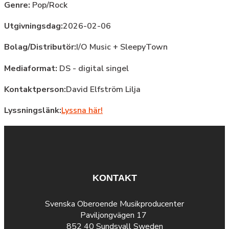
Genre:
Pop/Rock
Utgivningsdag:
2026-02-06
Bolag/Distributör:
I/O Music + SleepyTown
Mediaformat:
DS - digital singel
Kontaktperson:
David Elfström Lilja
Lyssningslänk:
Lyssna här!
KONTAKT
Svenska Oberoende Musikproducenter
Paviljongvägen 17
852 40 Sundsvall Sweden